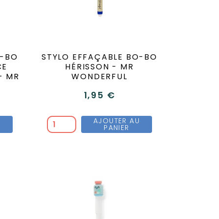
O-BO
STYLO EFFAÇABLE BO-BO
CE
HÉRISSON - MR
- MR
WONDERFUL
1,95 €
U
AJOUTER AU
PANIER