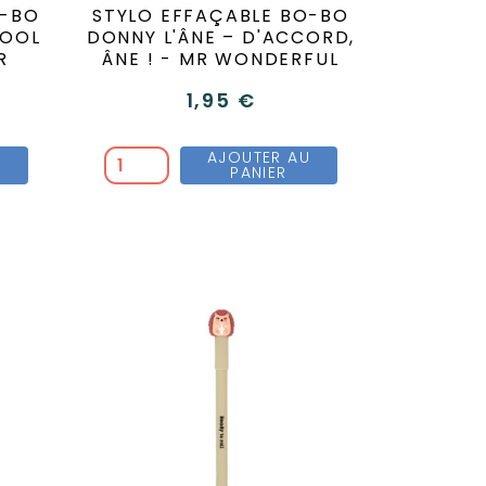
O-BO
STYLO EFFAÇABLE BO-BO
COOL
DONNY L'ÂNE – D'ACCORD,
R
ÂNE ! - MR WONDERFUL
1,95 €
U
AJOUTER AU
PANIER