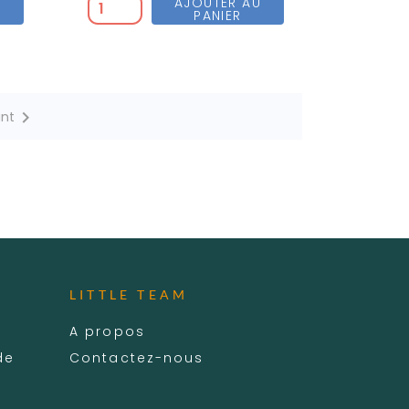
U
AJOUTER AU
PANIER

ant
LITTLE TEAM
A propos
de
Contactez-nous