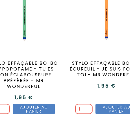
LO EFFAÇABLE BO-BO
STYLO EFFAÇABLE B
PPOPOTAME - TU ES
ÉCUREUIL - JE SUIS F
ON ÉCLABOUSSURE
TOI - MR WONDERF
PRÉFÉRÉE - MR
1,95 €
WONDERFUL
1,95 €
AJOUTER AU
AJOUTER A
PANIER
PANIER