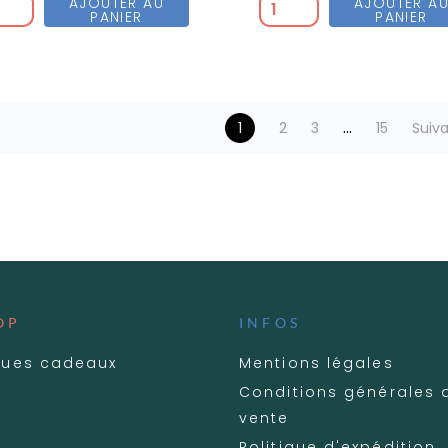
AJOUTER AU
AJOUTER A
PANIER
PANIER
…
1
2
3
15
Suiv
OP
INFOS
ues cadeaux
Mentions légales
Conditions générales 
vente
Politique d'expédition