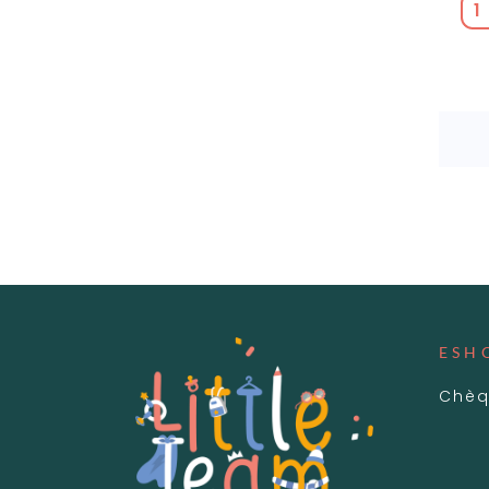
ESH
Chèq