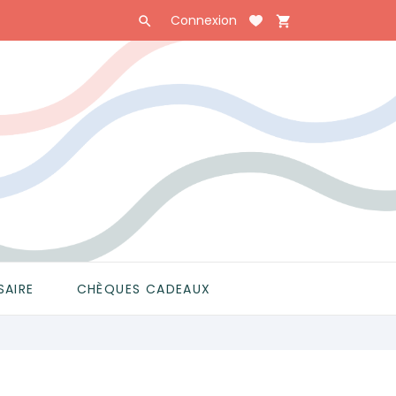
Connexion

shopping_cart

SAIRE
CHÈQUES CADEAUX