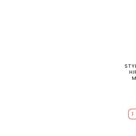
STY
HI
M