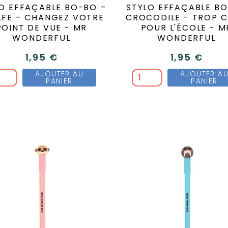
O EFFAÇABLE BO-BO –
STYLO EFFAÇABLE B
AFE – CHANGEZ VOTRE
CROCODILE - TROP 
POINT DE VUE - MR
POUR L'ÉCOLE - M
WONDERFUL
WONDERFUL
1,95 €
1,95 €
AJOUTER AU
AJOUTER A
PANIER
PANIER