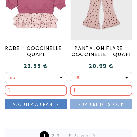
ROBE - COCCINELLE -
PANTALON FLARE -
QUAPI
COCCINELLE - QUAPI
29,99 €
20,99 €
AJOUTER AU PANIER
RUPTURE DE STOCK
…

1
2
3
16
Suivant