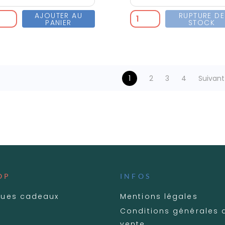
AJOUTER AU
RUPTURE DE
PANIER
STOCK
1
2
3
4
Suivant
OP
INFOS
ues cadeaux
Mentions légales
Conditions générales 
vente