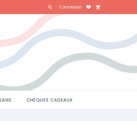
Connexion

shopping_cart

SAIRE
CHÈQUES CADEAUX