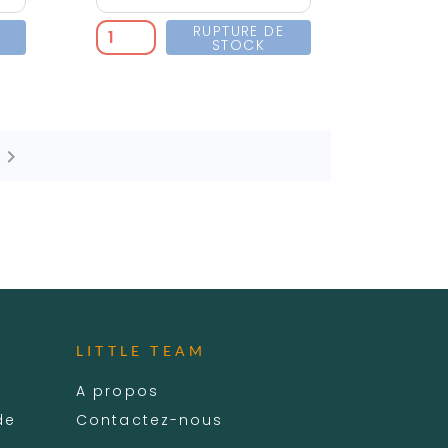
RUPTURE DE
STOCK

LITTLE TEAM
A propos
de
Contactez-nous