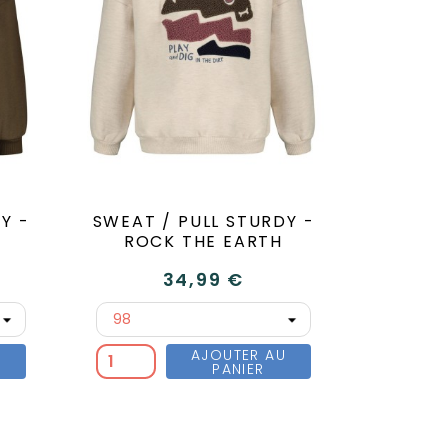
Y -
SWEAT / PULL STURDY -
ROCK THE EARTH
34,99 €
U
AJOUTER AU
PANIER