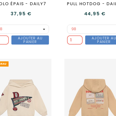
OLO ÉPAIS - DAILY7
PULL HOTDOG - DAI
37,95 €
44,95 €
AJOUTER AU
AJOUTER A
PANIER
PANIER
VEAU