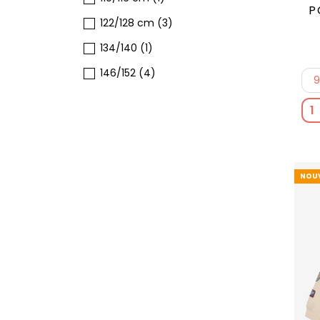
P
122/128 cm
(3)
134/140
(1)
146/152
(4)
NOU