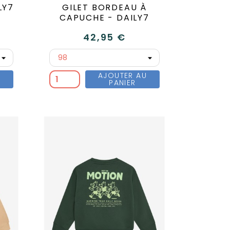
LY7
GILET BORDEAU À
CAPUCHE - DAILY7
42,95 €
U
AJOUTER AU
PANIER