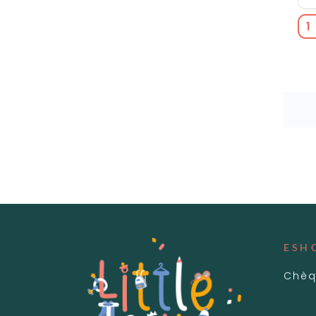
ESH
Chèq