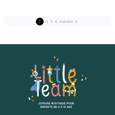

1
2
3
4
Suivant