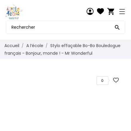
shopping_cart

Accueil
A l’école
Stylo effaçable Bo-Bo Bouledogue
français - Bonjour, monde ! - Mr Wonderful
0