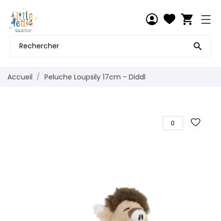
shopping_cart

Accueil
Peluche Loupsily 17cm - Diddl
0