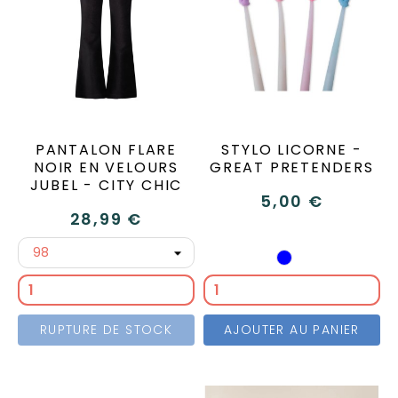
PANTALON FLARE
STYLO LICORNE -
NOIR EN VELOURS
GREAT PRETENDERS
JUBEL - CITY CHIC
5,00 €
28,99 €
Rose
Mauve
Rose
Bleu
clair
foncé
RUPTURE DE STOCK
AJOUTER AU PANIER