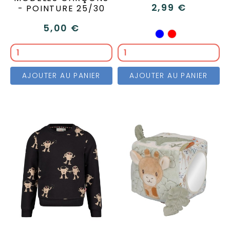
2,99 €
- POINTURE 25/30
5,00 €
Orange
Vert
Bleu
Rouge
Trésor
Petit
Canaille
Petit
Petit
Baby
Mini
Mini
aventurier
loup
coquin
love
charmeur
chef
AJOUTER AU PANIER
AJOUTER AU PANIER