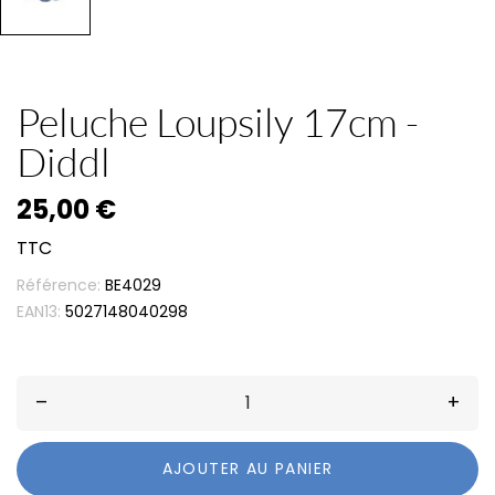
Peluche Loupsily 17cm -
Diddl
25,00 €
TTC
Référence:
BE4029
EAN13:
5027148040298
–
+
AJOUTER AU PANIER