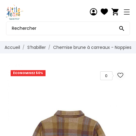
shopping_cart

Accueil
S’habiller
Chemise brune à carreaux - Noppies
ÉCONOMISEZ 50%
0