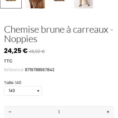
Chemise brune à carreaux -
Noppies
24,25 €
48,50 €
TTC
Référence:
8719788567842
Taille: 140
–
+