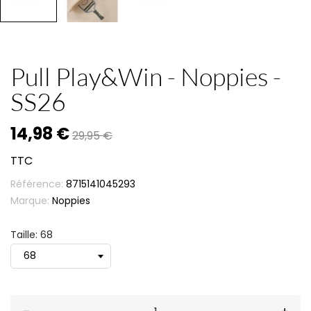
Pull Play&Win - Noppies -
SS26
14,98 €
29,95 €
TTC
Référence:
8715141045293
Marque:
Noppies
Taille: 68