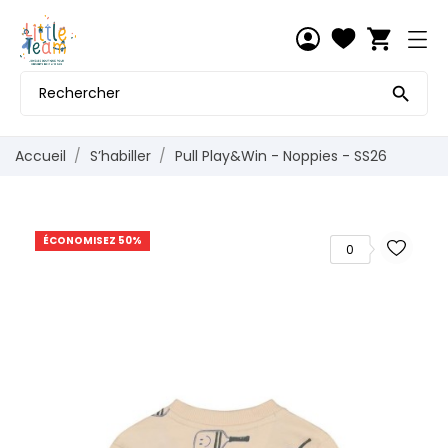
shopping_cart

Accueil
S’habiller
Pull Play&Win - Noppies - SS26
ÉCONOMISEZ 50%
0