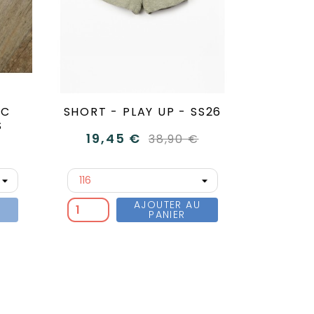
EC
SHORT - PLAY UP - SS26
S
19,45 €
38,90 €
AJOUTER AU
PANIER