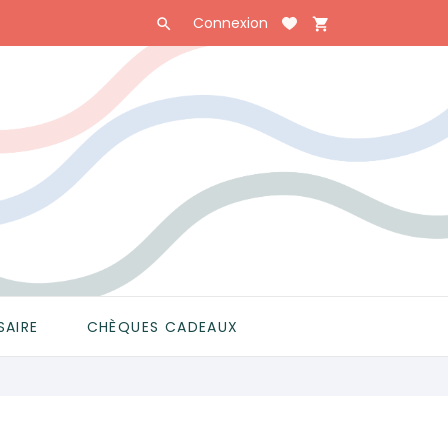
Connexion

shopping_cart

SAIRE
CHÈQUES CADEAUX