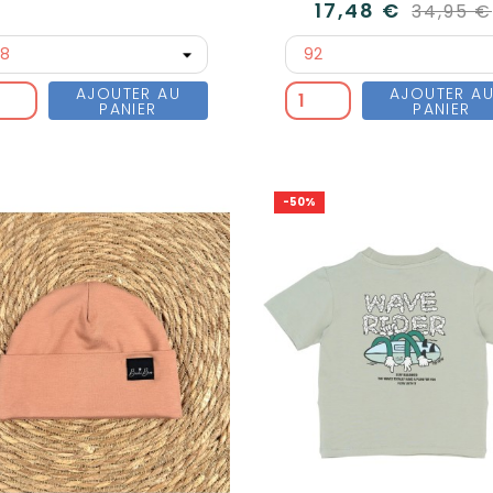
17,48 €
34,95 €
AJOUTER AU
AJOUTER A
PANIER
PANIER
-50%