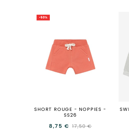
-50%
SHORT ROUGE - NOPPIES -
SWE
SS26
8,75 €
17,50 €