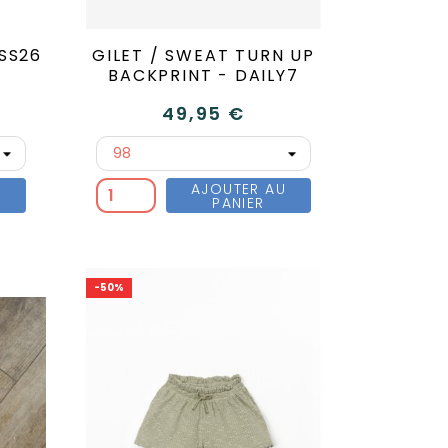
 SS26
GILET / SWEAT TURN UP
BACKPRINT - DAILY7
49,95 €
U
AJOUTER AU
PANIER
-50%