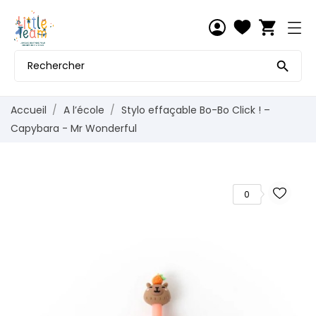
shopping_cart

Accueil
A l’école
Stylo effaçable Bo-Bo Click ! –
Capybara - Mr Wonderful
0