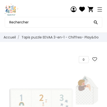
shopping_cart

Accueil
Tapis puzzle EEVAA 3-en-1 - Chiffres- Play&Go
0