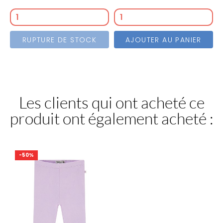
Chat
Chat
Chat
noir
camel
gris
RUPTURE DE STOCK
AJOUTER AU PANIER
Les clients qui ont acheté ce
produit ont également acheté :
-50%