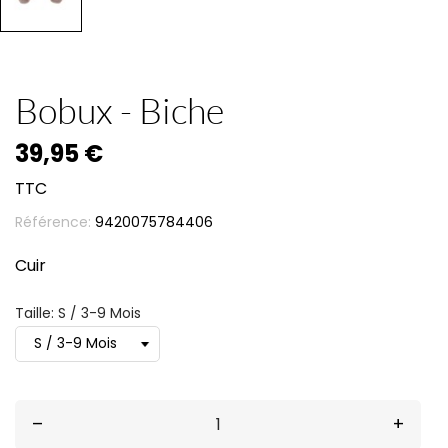
Bobux - Biche
39,95 €
TTC
Référence:
9420075784406
Cuir
Taille: S / 3-9 Mois
–
+