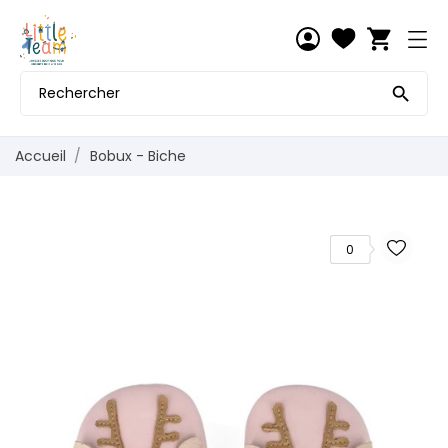
shopping_cart

Accueil
Bobux - Biche
0