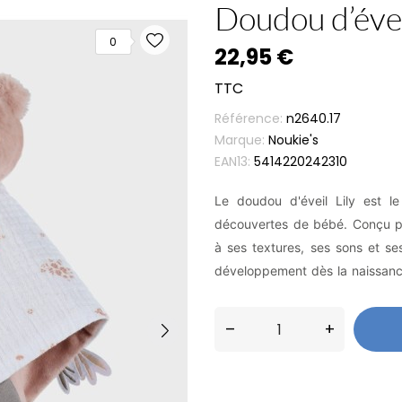
Doudou d’éveil
0
22,95 €
TTC
Référence:
n2640.17
Marque:
Noukie's
EAN13:
5414220242310
Le doudou d'éveil Lily est l
découvertes de bébé. Conçu pou
à ses textures, ses sons et ses 
développement dès la naissanc
–
+