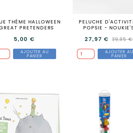
UE THÈME HALLOWEEN
PELUCHE D'ACTIVIT
 GREAT PRETENDERS
POPSIE - NOUKIE'
5,00 €
27,97 €
39,95 €
Citrouille
Fantome
Chat
Araignée
Tete
Chauve-
AJOUTER AU
AJOUTER A
PANIER
PANIER
de
souris
mort