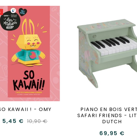
%
SO KAWAII ! - OMY
PIANO EN BOIS VER
SAFARI FRIENDS - LI
5,45 €
10,90 €
DUTCH
69,95 €