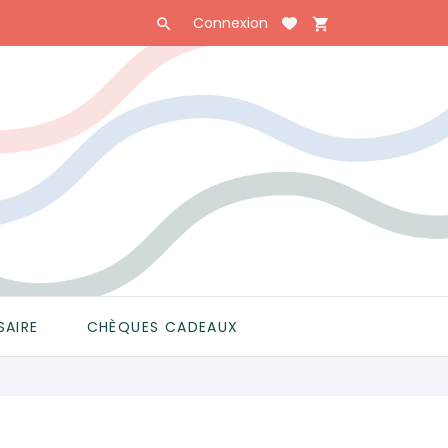
Connexion

shopping_cart

SAIRE
CHÈQUES CADEAUX