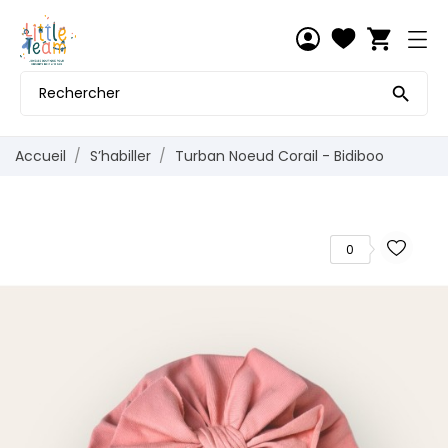
shopping_cart

Accueil
S’habiller
Turban Noeud Corail - Bidiboo
0