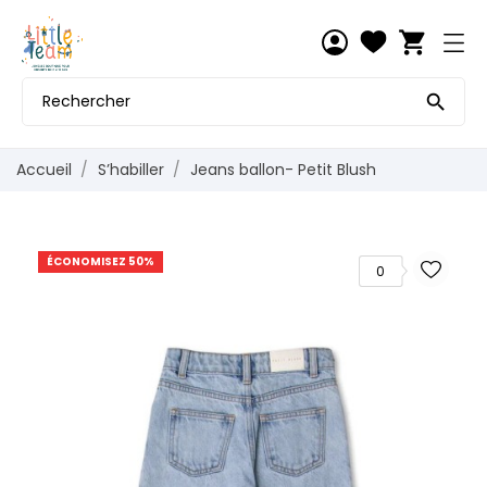
shopping_cart

Accueil
S’habiller
Jeans ballon- Petit Blush
ÉCONOMISEZ 50%
0