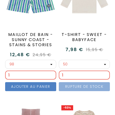
MAILLOT DE BAIN -
T-SHIRT - SWEET -
SUNNY COAST -
BABYFACE
STAINS & STORIES
7,98 €
15,95 €
12,48 €
24,95 €
AJOUTER AU PANIER
RUPTURE DE STOCK
-50%