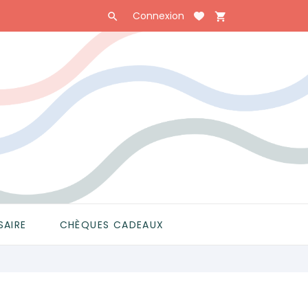
Connexion

shopping_cart

SAIRE
CHÈQUES CADEAUX