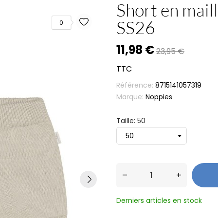
Short en maill
SS26
0
11,98 €
23,95 €
TTC
Référence:
8715141057319
Marque:
Noppies
Taille: 50
–
+
Derniers articles en stock