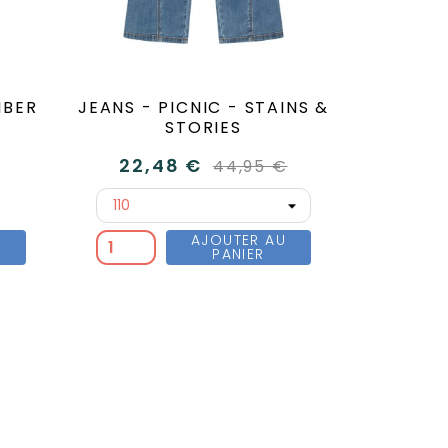
MBER
JEANS - PICNIC - STAINS &
STORIES
22,48 €
44,95 €
U
AJOUTER AU
PANIER