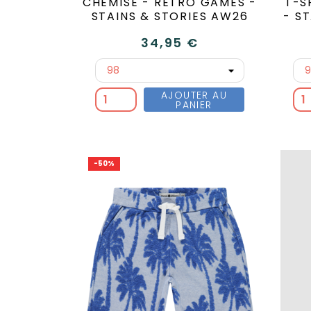
CHEMISE - RETRO GAMES -
T-S
STAINS & STORIES AW26
- S
34,95 €
AJOUTER AU
PANIER
-50%