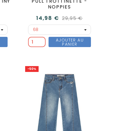
TINY
PULL TROTTINETTE -
NOPPIES
14,98 €
29,95 €
U
AJOUTER AU
PANIER
-50%