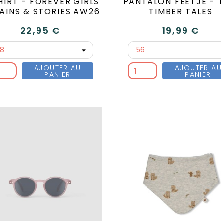
HIRT - FOREVER GIRLS
PANTALON FEETJE - 
TAINS & STORIES AW26
TIMBER TALES
22,95 €
19,99 €
AJOUTER AU
AJOUTER A
PANIER
PANIER