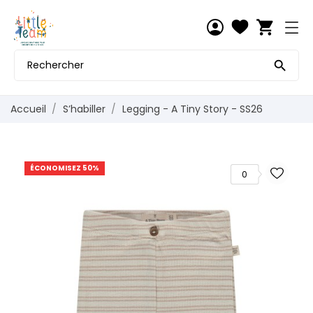
shopping_cart

Accueil
S’habiller
Legging - A Tiny Story - SS26
ÉCONOMISEZ 50%
0