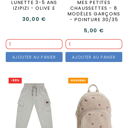
LUNETTE 3-5 ANS
MES PETITES
IZIPIZI - OLIVE E
CHAUSSETTES - 8
MODÈLES GARÇONS
30,00 €
- POINTURE 30/35
5,00 €
Enfant
Petit
Beau
Charmeur
Rebelle
Champio
Cool
Baroude
sage
mec
gosse
AJOUTER AU PANIER
AJOUTER AU PANIER
-50%
NOUVEAU