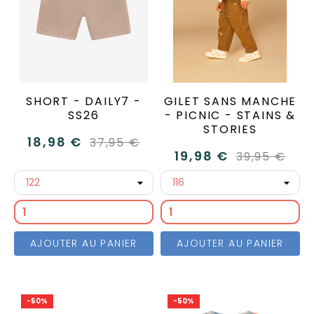
SHORT - DAILY7 -
GILET SANS MANCHE
SS26
- PICNIC - STAINS &
STORIES
18,98 €
37,95 €
19,98 €
39,95 €
AJOUTER AU PANIER
AJOUTER AU PANIER
-50%
-50%