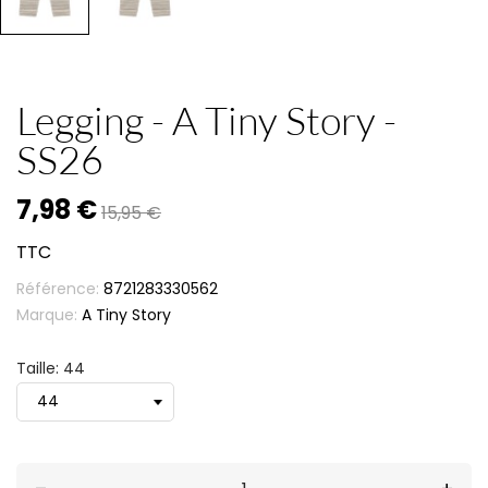
Legging - A Tiny Story -
SS26
7,98 €
15,95 €
TTC
Référence:
8721283330562
Marque:
A Tiny Story
Taille: 44