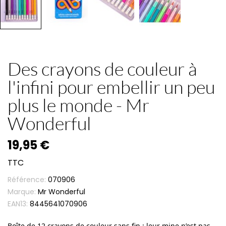
Des crayons de couleur à
l'infini pour embellir un peu
plus le monde - Mr
Wonderful
19,95 €
TTC
Référence:
070906
Marque:
Mr Wonderful
EAN13:
8445641070906
Boîte de 12 crayons de couleur sans fin : leur mine n’est pas