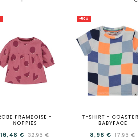
%
-50%
ROBE FRAMBOISE -
T-SHIRT - COASTER
NOPPIES
BABYFACE
16,48 €
8,98 €
32,95 €
17,95 €