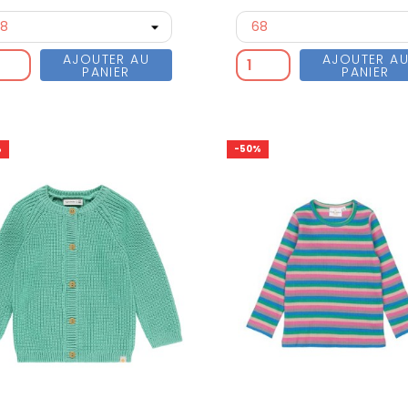
AJOUTER AU
AJOUTER A
PANIER
PANIER
%
-50%