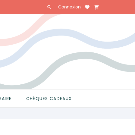
Connexion

shopping_cart

SAIRE
CHÈQUES CADEAUX