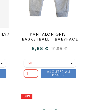
ILY7
PANTALON GRIS -
BASKETBALL - BABYFACE
9,98 €
19,95 €
U
AJOUTER AU
PANIER
-50%