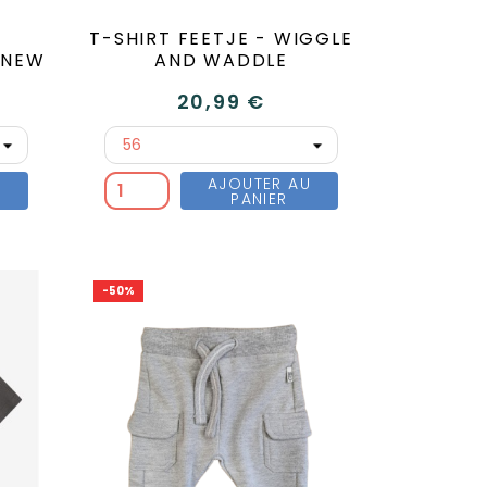
S
T-SHIRT FEETJE - WIGGLE
 NEW
AND WADDLE
20,99 €
U
AJOUTER AU
PANIER
-50%