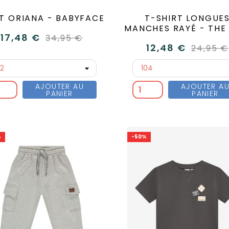
ET ORIANA - BABYFACE
T-SHIRT LONGUE
MANCHES RAYÉ - THE
17,48 €
34,95 €
12,48 €
24,95 €
AJOUTER AU
AJOUTER A
PANIER
PANIER
%
-50%